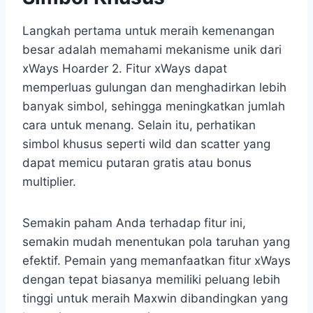
Langkah pertama untuk meraih kemenangan
besar adalah memahami mekanisme unik dari
xWays Hoarder 2. Fitur xWays dapat
memperluas gulungan dan menghadirkan lebih
banyak simbol, sehingga meningkatkan jumlah
cara untuk menang. Selain itu, perhatikan
simbol khusus seperti wild dan scatter yang
dapat memicu putaran gratis atau bonus
multiplier.
Semakin paham Anda terhadap fitur ini,
semakin mudah menentukan pola taruhan yang
efektif. Pemain yang memanfaatkan fitur xWays
dengan tepat biasanya memiliki peluang lebih
tinggi untuk meraih Maxwin dibandingkan yang