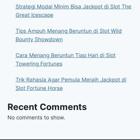
Strategi Modal Minim Bisa Jackpot di Slot The
Great Icescape
Tips Ampuh Menang Beruntun di Slot Wild
Bounty Showdown
Cara Menang Beruntun Tiap Hari di Slot
Towering Fortunes
Trik Rahasia Agar Pemula Meraih Jackpot di
Slot Fortune Horse
Recent Comments
No comments to show.