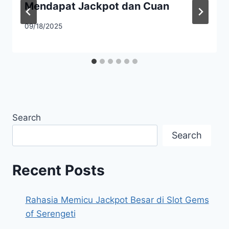
Mendapat Jackpot dan Cuan
09/18/2025
Search
Search
Recent Posts
Rahasia Memicu Jackpot Besar di Slot Gems
of Serengeti