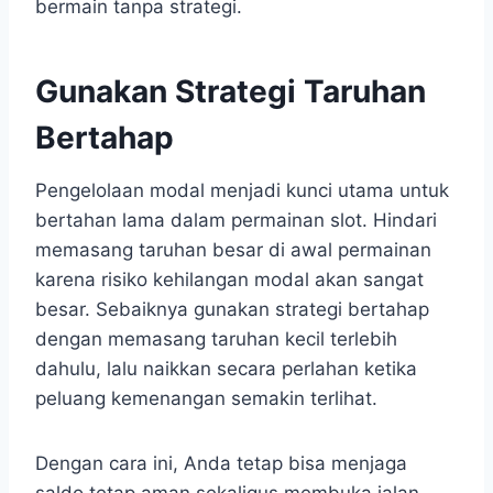
bermain tanpa strategi.
Gunakan Strategi Taruhan
Bertahap
Pengelolaan modal menjadi kunci utama untuk
bertahan lama dalam permainan slot. Hindari
memasang taruhan besar di awal permainan
karena risiko kehilangan modal akan sangat
besar. Sebaiknya gunakan strategi bertahap
dengan memasang taruhan kecil terlebih
dahulu, lalu naikkan secara perlahan ketika
peluang kemenangan semakin terlihat.
Dengan cara ini, Anda tetap bisa menjaga