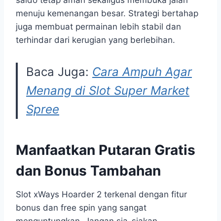
saldo tetap aman sekaligus membuka jalan
menuju kemenangan besar. Strategi bertahap
juga membuat permainan lebih stabil dan
terhindar dari kerugian yang berlebihan.
Baca Juga:
Cara Ampuh Agar
Menang di Slot Super Market
Spree
Manfaatkan Putaran Gratis
dan Bonus Tambahan
Slot xWays Hoarder 2 terkenal dengan fitur
bonus dan free spin yang sangat