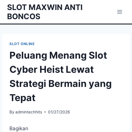
Skip
SLOT MAXWIN ANTI
to
BONCOS
content
SLOT ONLINE
Peluang Menang Slot
Cyber Heist Lewat
Strategi Bermain yang
Tepat
By
admintechhits
01/27/2026
Bagikan