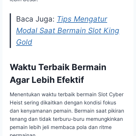
Baca Juga:
Tips Mengatur
Modal Saat Bermain Slot King
Gold
Waktu Terbaik Bermain
Agar Lebih Efektif
Menentukan waktu terbaik bermain Slot Cyber
Heist sering dikaitkan dengan kondisi fokus
dan kenyamanan pemain. Bermain saat pikiran
tenang dan tidak terburu-buru memungkinkan
pemain lebih jeli membaca pola dan ritme
permainan.