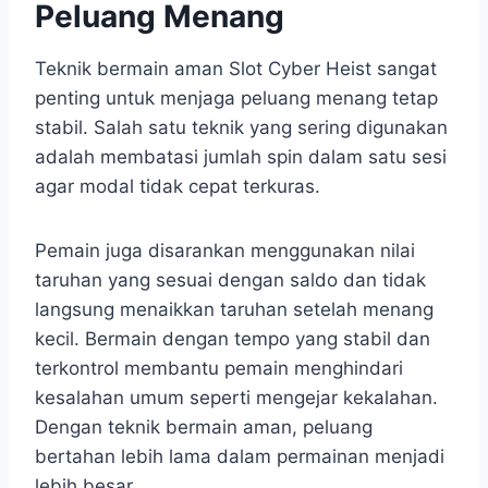
Peluang Menang
Teknik bermain aman Slot Cyber Heist sangat
penting untuk menjaga peluang menang tetap
stabil. Salah satu teknik yang sering digunakan
adalah membatasi jumlah spin dalam satu sesi
agar modal tidak cepat terkuras.
Pemain juga disarankan menggunakan nilai
taruhan yang sesuai dengan saldo dan tidak
langsung menaikkan taruhan setelah menang
kecil. Bermain dengan tempo yang stabil dan
terkontrol membantu pemain menghindari
kesalahan umum seperti mengejar kekalahan.
Dengan teknik bermain aman, peluang
bertahan lebih lama dalam permainan menjadi
lebih besar.