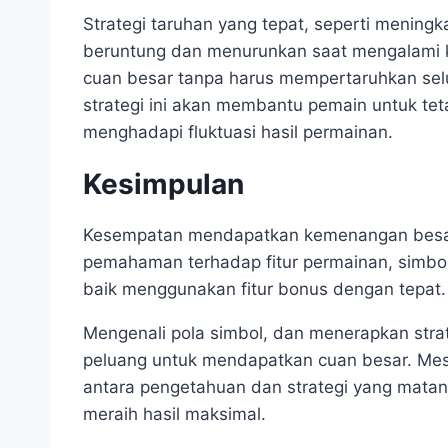
Strategi taruhan yang tepat, seperti mening
beruntung dan menurunkan saat mengalami 
cuan besar tanpa harus mempertaruhkan selur
strategi ini akan membantu pemain untuk tet
menghadapi fluktuasi hasil permainan.
Kesimpulan
Kesempatan mendapatkan kemenangan besar 
pemahaman terhadap fitur permainan, simbol
baik menggunakan fitur bonus dengan tepat.
Mengenali pola simbol, dan menerapkan strat
peluang untuk mendapatkan cuan besar. Mes
antara pengetahuan dan strategi yang matan
meraih hasil maksimal.