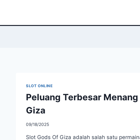
Skip
to
content
SLOT ONLINE
Peluang Terbesar Menang 
Giza
09/18/2025
Slot Gods Of Giza adalah salah satu permain