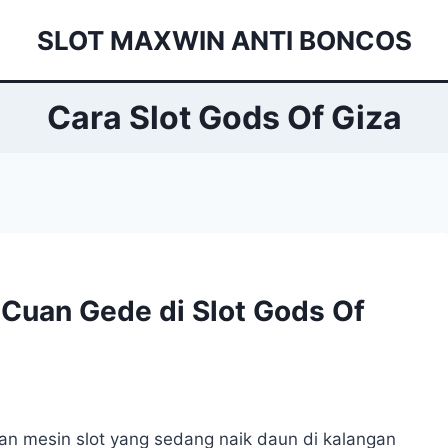
SLOT MAXWIN ANTI BONCOS
Cara Slot Gods Of Giza
Cuan Gede di Slot Gods Of
an mesin slot yang sedang naik daun di kalangan