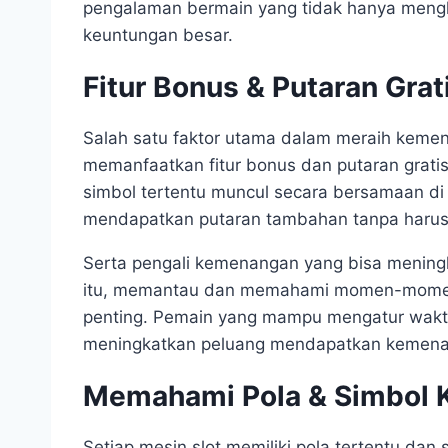
pengalaman bermain yang tidak hanya menghi
keuntungan besar.
Fitur Bonus & Putaran Grat
Salah satu faktor utama dalam meraih keme
memanfaatkan fitur bonus dan putaran gratis y
simbol tertentu muncul secara bersamaan di l
mendapatkan putaran tambahan tanpa harus
Serta pengali kemenangan yang bisa meningk
itu, memantau dan memahami momen-momen t
penting. Pemain yang mampu mengatur waktu
meningkatkan peluang mendapatkan kemena
Memahami Pola & Simbol 
Setiap mesin slot memiliki pola tertentu d