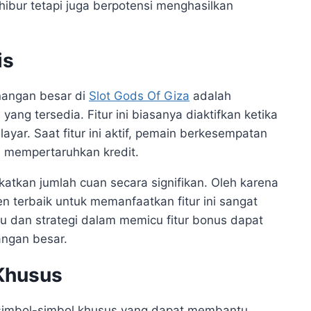
bur tetapi juga berpotensi menghasilkan
is
nangan besar di
Slot Gods Of Giza
adalah
ang tersedia. Fitur ini biasanya diaktifkan ketika
ayar. Saat fitur ini aktif, pemain berkesempatan
 mempertaruhkan kredit.
atkan jumlah cuan secara signifikan. Oleh karena
erbaik untuk memanfaatkan fitur ini sangat
 dan strategi dalam memicu fitur bonus dapat
ngan besar.
Khusus
an simbol-simbol khusus yang dapat membantu