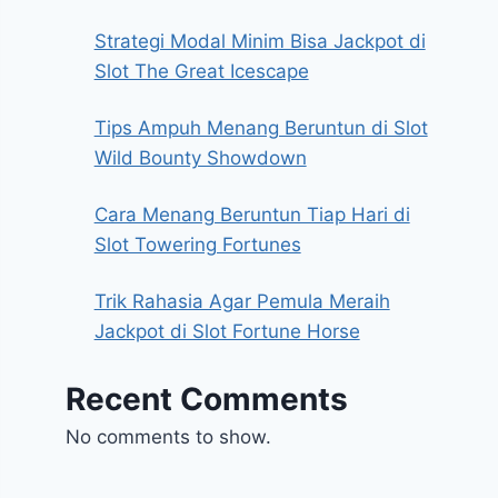
Strategi Modal Minim Bisa Jackpot di
Slot The Great Icescape
Tips Ampuh Menang Beruntun di Slot
Wild Bounty Showdown
Cara Menang Beruntun Tiap Hari di
Slot Towering Fortunes
Trik Rahasia Agar Pemula Meraih
Jackpot di Slot Fortune Horse
Recent Comments
No comments to show.