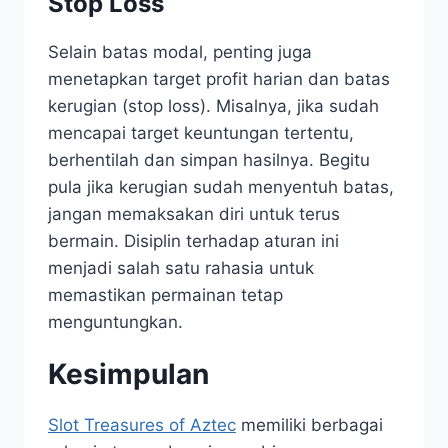
Stop Loss
Selain batas modal, penting juga
menetapkan target profit harian dan batas
kerugian (stop loss). Misalnya, jika sudah
mencapai target keuntungan tertentu,
berhentilah dan simpan hasilnya. Begitu
pula jika kerugian sudah menyentuh batas,
jangan memaksakan diri untuk terus
bermain. Disiplin terhadap aturan ini
menjadi salah satu rahasia untuk
memastikan permainan tetap
menguntungkan.
Kesimpulan
Slot Treasures of Aztec
memiliki berbagai