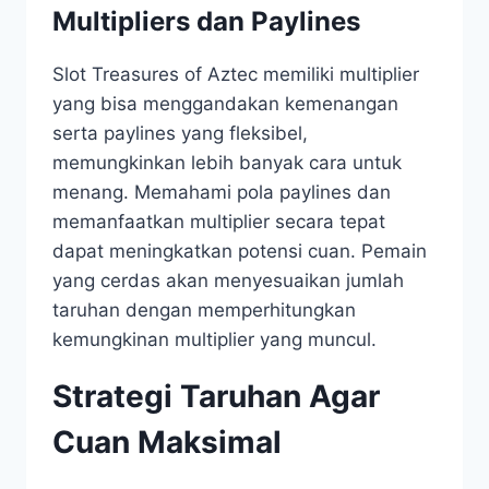
Multipliers dan Paylines
Slot Treasures of Aztec memiliki multiplier
yang bisa menggandakan kemenangan
serta paylines yang fleksibel,
memungkinkan lebih banyak cara untuk
menang. Memahami pola paylines dan
memanfaatkan multiplier secara tepat
dapat meningkatkan potensi cuan. Pemain
yang cerdas akan menyesuaikan jumlah
taruhan dengan memperhitungkan
kemungkinan multiplier yang muncul.
Strategi Taruhan Agar
Cuan Maksimal