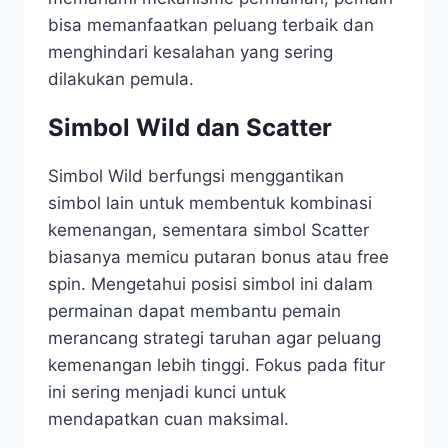
bisa memanfaatkan peluang terbaik dan
menghindari kesalahan yang sering
dilakukan pemula.
Simbol Wild dan Scatter
Simbol Wild berfungsi menggantikan
simbol lain untuk membentuk kombinasi
kemenangan, sementara simbol Scatter
biasanya memicu putaran bonus atau free
spin. Mengetahui posisi simbol ini dalam
permainan dapat membantu pemain
merancang strategi taruhan agar peluang
kemenangan lebih tinggi. Fokus pada fitur
ini sering menjadi kunci untuk
mendapatkan cuan maksimal.