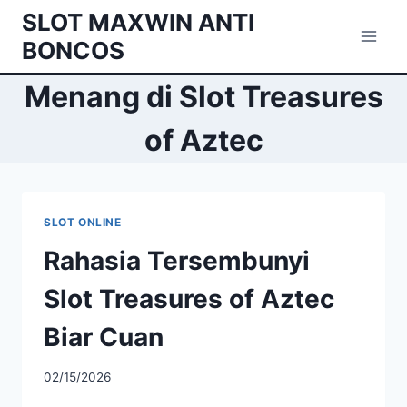
Skip
SLOT MAXWIN ANTI
to
BONCOS
content
Menang di Slot Treasures
of Aztec
SLOT ONLINE
Rahasia Tersembunyi
Slot Treasures of Aztec
Biar Cuan
02/15/2026