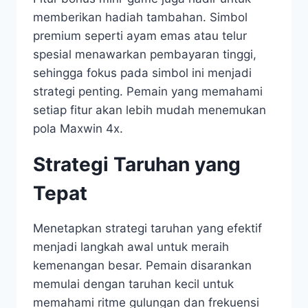
memberikan hadiah tambahan. Simbol
premium seperti ayam emas atau telur
spesial menawarkan pembayaran tinggi,
sehingga fokus pada simbol ini menjadi
strategi penting. Pemain yang memahami
setiap fitur akan lebih mudah menemukan
pola Maxwin 4x.
Strategi Taruhan yang
Tepat
Menetapkan strategi taruhan yang efektif
menjadi langkah awal untuk meraih
kemenangan besar. Pemain disarankan
memulai dengan taruhan kecil untuk
memahami ritme gulungan dan frekuensi