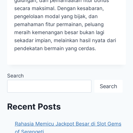
gulungan, dan pemanfaatan fitur bonus
secara maksimal. Dengan kesabaran,
pengelolaan modal yang bijak, dan
pemahaman fitur permainan, peluang
meraih kemenangan besar bukan lagi
sekadar impian, melainkan hasil nyata dari
pendekatan bermain yang cerdas.
Search
Search
Recent Posts
Rahasia Memicu Jackpot Besar di Slot Gems
of Serengeti