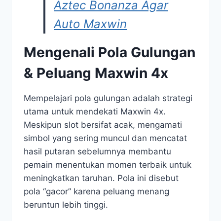
Aztec Bonanza Agar
Auto Maxwin
Mengenali Pola Gulungan
& Peluang Maxwin 4x
Mempelajari pola gulungan adalah strategi
utama untuk mendekati Maxwin 4x.
Meskipun slot bersifat acak, mengamati
simbol yang sering muncul dan mencatat
hasil putaran sebelumnya membantu
pemain menentukan momen terbaik untuk
meningkatkan taruhan. Pola ini disebut
pola “gacor” karena peluang menang
beruntun lebih tinggi.