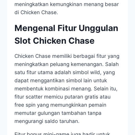
meningkatkan kemungkinan menang besar
di Chicken Chase.
Mengenal Fitur Unggulan
Slot Chicken Chase
Chicken Chase memiliki berbagai fitur yang
meningkatkan peluang kemenangan. Salah
satu fitur utama adalah simbol wild, yang
dapat menggantikan simbol lain untuk
membentuk kombinasi menang. Selain itu,
fitur scatter memicu putaran gratis atau
free spin yang memungkinkan pemain
memutar gulungan tambahan tanpa
mengurangi saldo taruhan.
Fitur bonus mini-game juga hadir untuk