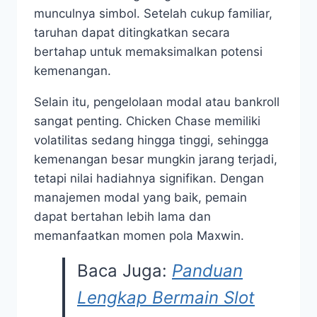
munculnya simbol. Setelah cukup familiar,
taruhan dapat ditingkatkan secara
bertahap untuk memaksimalkan potensi
kemenangan.
Selain itu, pengelolaan modal atau bankroll
sangat penting. Chicken Chase memiliki
volatilitas sedang hingga tinggi, sehingga
kemenangan besar mungkin jarang terjadi,
tetapi nilai hadiahnya signifikan. Dengan
manajemen modal yang baik, pemain
dapat bertahan lebih lama dan
memanfaatkan momen pola Maxwin.
Baca Juga:
Panduan
Lengkap Bermain Slot