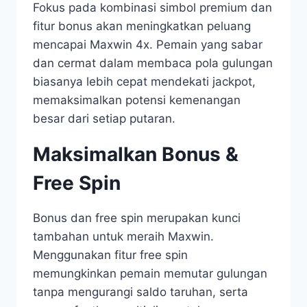
Fokus pada kombinasi simbol premium dan
fitur bonus akan meningkatkan peluang
mencapai Maxwin 4x. Pemain yang sabar
dan cermat dalam membaca pola gulungan
biasanya lebih cepat mendekati jackpot,
memaksimalkan potensi kemenangan
besar dari setiap putaran.
Maksimalkan Bonus &
Free Spin
Bonus dan free spin merupakan kunci
tambahan untuk meraih Maxwin.
Menggunakan fitur free spin
memungkinkan pemain memutar gulungan
tanpa mengurangi saldo taruhan, serta