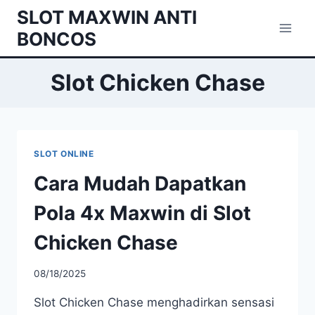
Skip
SLOT MAXWIN ANTI
to
BONCOS
content
Slot Chicken Chase
SLOT ONLINE
Cara Mudah Dapatkan
Pola 4x Maxwin di Slot
Chicken Chase
08/18/2025
Slot Chicken Chase menghadirkan sensasi