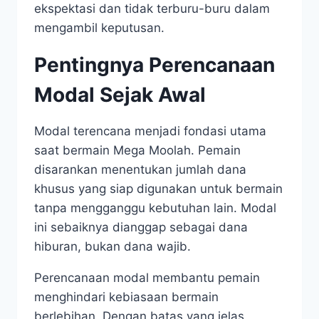
ekspektasi dan tidak terburu-buru dalam
mengambil keputusan.
Pentingnya Perencanaan
Modal Sejak Awal
Modal terencana menjadi fondasi utama
saat bermain Mega Moolah. Pemain
disarankan menentukan jumlah dana
khusus yang siap digunakan untuk bermain
tanpa mengganggu kebutuhan lain. Modal
ini sebaiknya dianggap sebagai dana
hiburan, bukan dana wajib.
Perencanaan modal membantu pemain
menghindari kebiasaan bermain
berlebihan. Dengan batas yang jelas,