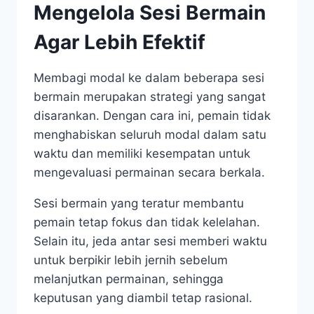
Mengelola Sesi Bermain
Agar Lebih Efektif
Membagi modal ke dalam beberapa sesi
bermain merupakan strategi yang sangat
disarankan. Dengan cara ini, pemain tidak
menghabiskan seluruh modal dalam satu
waktu dan memiliki kesempatan untuk
mengevaluasi permainan secara berkala.
Sesi bermain yang teratur membantu
pemain tetap fokus dan tidak kelelahan.
Selain itu, jeda antar sesi memberi waktu
untuk berpikir lebih jernih sebelum
melanjutkan permainan, sehingga
keputusan yang diambil tetap rasional.