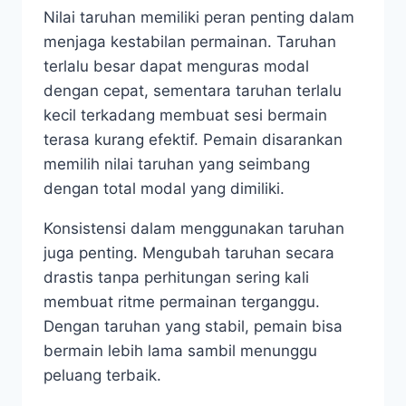
Nilai taruhan memiliki peran penting dalam
menjaga kestabilan permainan. Taruhan
terlalu besar dapat menguras modal
dengan cepat, sementara taruhan terlalu
kecil terkadang membuat sesi bermain
terasa kurang efektif. Pemain disarankan
memilih nilai taruhan yang seimbang
dengan total modal yang dimiliki.
Konsistensi dalam menggunakan taruhan
juga penting. Mengubah taruhan secara
drastis tanpa perhitungan sering kali
membuat ritme permainan terganggu.
Dengan taruhan yang stabil, pemain bisa
bermain lebih lama sambil menunggu
peluang terbaik.