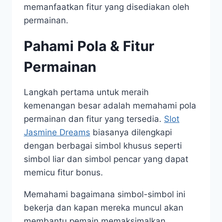
memanfaatkan fitur yang disediakan oleh
permainan.
Pahami Pola & Fitur
Permainan
Langkah pertama untuk meraih
kemenangan besar adalah memahami pola
permainan dan fitur yang tersedia.
Slot
Jasmine Dreams
biasanya dilengkapi
dengan berbagai simbol khusus seperti
simbol liar dan simbol pencar yang dapat
memicu fitur bonus.
Memahami bagaimana simbol-simbol ini
bekerja dan kapan mereka muncul akan
membantu pemain memaksimalkan