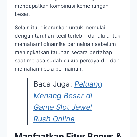
mendapatkan kombinasi kemenangan
besar.
Selain itu, disarankan untuk memulai
dengan taruhan kecil terlebih dahulu untuk
memahami dinamika permainan sebelum
meningkatkan taruhan secara bertahap
saat merasa sudah cukup percaya diri dan
memahami pola permainan.
Baca Juga:
Peluang
Menang Besar di
Game Slot Jewel
Rush Online
Manfaatkan Fitur Bonus &