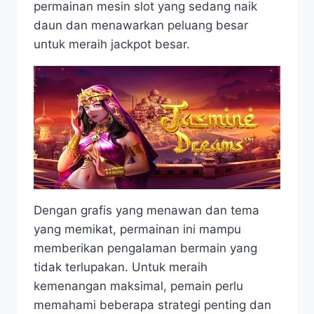
permainan mesin slot yang sedang naik
daun dan menawarkan peluang besar
untuk meraih jackpot besar.
Dengan grafis yang menawan dan tema
yang memikat, permainan ini mampu
memberikan pengalaman bermain yang
tidak terlupakan. Untuk meraih
kemenangan maksimal, pemain perlu
memahami beberapa strategi penting dan