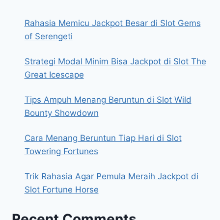
Rahasia Memicu Jackpot Besar di Slot Gems
of Serengeti
Strategi Modal Minim Bisa Jackpot di Slot The
Great Icescape
Tips Ampuh Menang Beruntun di Slot Wild
Bounty Showdown
Cara Menang Beruntun Tiap Hari di Slot
Towering Fortunes
Trik Rahasia Agar Pemula Meraih Jackpot di
Slot Fortune Horse
Recent Comments