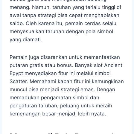
menang. Namun, taruhan yang terlalu tinggi di
awal tanpa strategi bisa cepat menghabiskan
saldo. Oleh karena itu, pemain cerdas selalu
menyesuaikan taruhan dengan pola simbol
yang diamati.
Pemain juga disarankan untuk memanfaatkan
putaran gratis atau bonus. Banyak slot Ancient
Egypt menyediakan fitur ini melalui simbol
Scatter. Memahami kapan fitur ini kemungkinan
muncul bisa menjadi strategi emas. Dengan
memadukan pengamatan simbol dan
pengaturan taruhan, peluang untuk meraih
kemenangan besar menjadi lebih nyata.