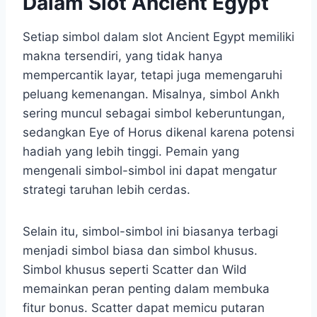
Dalam Slot Ancient Egypt
Setiap simbol dalam slot Ancient Egypt memiliki
makna tersendiri, yang tidak hanya
mempercantik layar, tetapi juga memengaruhi
peluang kemenangan. Misalnya, simbol Ankh
sering muncul sebagai simbol keberuntungan,
sedangkan Eye of Horus dikenal karena potensi
hadiah yang lebih tinggi. Pemain yang
mengenali simbol-simbol ini dapat mengatur
strategi taruhan lebih cerdas.
Selain itu, simbol-simbol ini biasanya terbagi
menjadi simbol biasa dan simbol khusus.
Simbol khusus seperti Scatter dan Wild
memainkan peran penting dalam membuka
fitur bonus. Scatter dapat memicu putaran