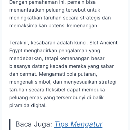
Dengan pemahaman ini, pemain bisa
memanfaatkan peluang tersebut untuk
meningkatkan taruhan secara strategis dan
memaksimalkan potensi kemenangan.
Terakhir, kesabaran adalah kunci. Slot Ancient
Egypt menghadirkan pengalaman yang
mendebarkan, tetapi kemenangan besar
biasanya datang kepada mereka yang sabar
dan cermat. Mengamati pola putaran,
mengenali simbol, dan menyesuaikan strategi
taruhan secara fleksibel dapat membuka
peluang emas yang tersembunyi di balik
piramida digital.
Baca Juga:
Tips Mengatur