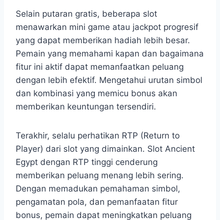
Selain putaran gratis, beberapa slot
menawarkan mini game atau jackpot progresif
yang dapat memberikan hadiah lebih besar.
Pemain yang memahami kapan dan bagaimana
fitur ini aktif dapat memanfaatkan peluang
dengan lebih efektif. Mengetahui urutan simbol
dan kombinasi yang memicu bonus akan
memberikan keuntungan tersendiri.
Terakhir, selalu perhatikan RTP (Return to
Player) dari slot yang dimainkan. Slot Ancient
Egypt dengan RTP tinggi cenderung
memberikan peluang menang lebih sering.
Dengan memadukan pemahaman simbol,
pengamatan pola, dan pemanfaatan fitur
bonus, pemain dapat meningkatkan peluang