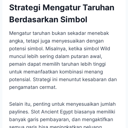
Strategi Mengatur Taruhan
Berdasarkan Simbol
Mengatur taruhan bukan sekadar menebak
angka, tetapi juga menyesuaikan dengan
potensi simbol. Misalnya, ketika simbol Wild
muncul lebih sering dalam putaran awal,
pemain dapat memilih taruhan lebih tinggi
untuk memanfaatkan kombinasi menang
potensial. Strategi ini menuntut kesabaran dan
pengamatan cermat.
Selain itu, penting untuk menyesuaikan jumlah
paylines. Slot Ancient Egypt biasanya memiliki
banyak garis pembayaran, dan mengaktifkan
semua garis bisa meningkatkan peluang