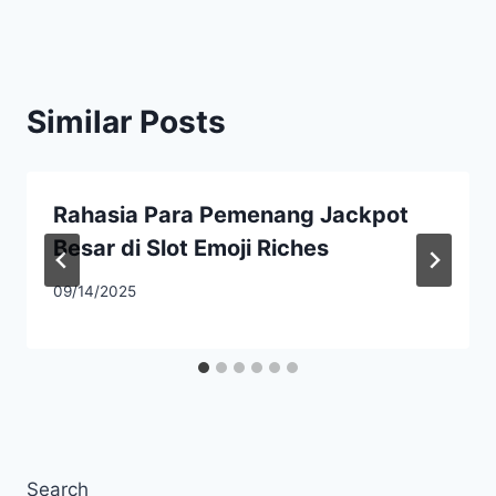
Similar Posts
Rahasia Para Pemenang Jackpot
Besar di Slot Emoji Riches
09/14/2025
Search