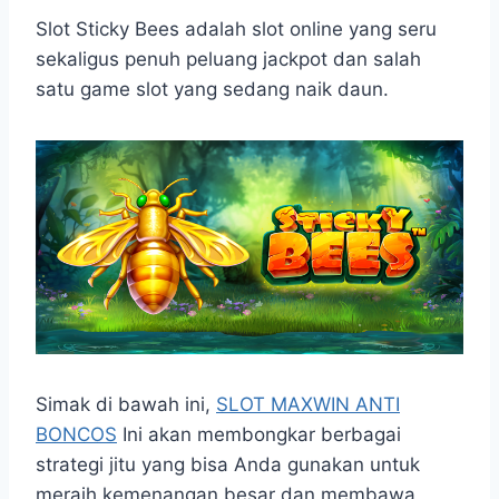
h
a
e
e
k
i
h
a
c
s
l
y
n
a
Slot Sticky Bees adalah slot online yang seru
t
e
s
e
p
e
r
sekaligus penuh peluang jackpot dan salah
s
b
e
g
e
e
satu game slot yang sedang naik daun.
A
o
n
r
p
o
g
a
p
k
e
m
r
Simak di bawah ini,
SLOT MAXWIN ANTI
BONCOS
Ini akan membongkar berbagai
strategi jitu yang bisa Anda gunakan untuk
meraih kemenangan besar dan membawa