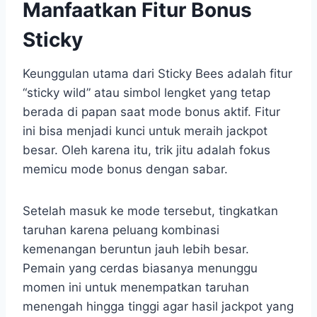
Manfaatkan Fitur Bonus
Sticky
Keunggulan utama dari Sticky Bees adalah fitur
“sticky wild” atau simbol lengket yang tetap
berada di papan saat mode bonus aktif. Fitur
ini bisa menjadi kunci untuk meraih jackpot
besar. Oleh karena itu, trik jitu adalah fokus
memicu mode bonus dengan sabar.
Setelah masuk ke mode tersebut, tingkatkan
taruhan karena peluang kombinasi
kemenangan beruntun jauh lebih besar.
Pemain yang cerdas biasanya menunggu
momen ini untuk menempatkan taruhan
menengah hingga tinggi agar hasil jackpot yang