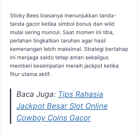
Sticky Bees biasanya menunjukkan tanda-
tanda gacor ketika simbol bonus dan wild
mulai sering muncul. Saat momen ini tiba,
perlahan tingkatkan taruhan agar hasil
kemenangan lebih maksimal. Strategi bertahap
ini menjaga saldo tetap aman sekaligus
memberi kesempatan meraih jackpot ketika
fitur utama aktif.
Baca Juga:
Tips Rahasia
Jackpot Besar Slot Online
Cowboy Coins Gacor