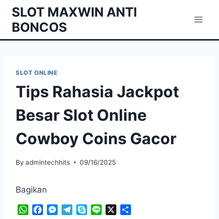
Skip
SLOT MAXWIN ANTI
to
BONCOS
content
SLOT ONLINE
Tips Rahasia Jackpot
Besar Slot Online
Cowboy Coins Gacor
By
admintechhits
09/16/2025
Bagikan
W
F
M
T
S
L
X
S