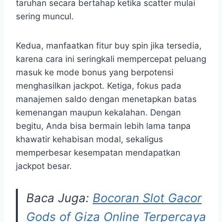
taruhan secara bertahap ketika scatter mulai
sering muncul.
Kedua, manfaatkan fitur buy spin jika tersedia,
karena cara ini seringkali mempercepat peluang
masuk ke mode bonus yang berpotensi
menghasilkan jackpot. Ketiga, fokus pada
manajemen saldo dengan menetapkan batas
kemenangan maupun kekalahan. Dengan
begitu, Anda bisa bermain lebih lama tanpa
khawatir kehabisan modal, sekaligus
memperbesar kesempatan mendapatkan
jackpot besar.
Baca Juga:
Bocoran Slot Gacor
Gods of Giza Online Terpercaya