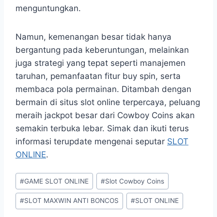
menguntungkan.
Namun, kemenangan besar tidak hanya
bergantung pada keberuntungan, melainkan
juga strategi yang tepat seperti manajemen
taruhan, pemanfaatan fitur buy spin, serta
membaca pola permainan. Ditambah dengan
bermain di situs slot online terpercaya, peluang
meraih jackpot besar dari Cowboy Coins akan
semakin terbuka lebar. Simak dan ikuti terus
informasi terupdate mengenai seputar
SLOT
ONLINE
.
Post
#
GAME SLOT ONLINE
#
Slot Cowboy Coins
Tags:
#
SLOT MAXWIN ANTI BONCOS
#
SLOT ONLINE