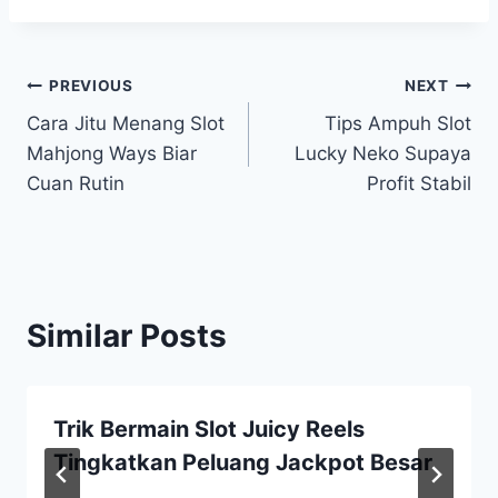
Post
PREVIOUS
NEXT
Cara Jitu Menang Slot
Tips Ampuh Slot
navigation
Mahjong Ways Biar
Lucky Neko Supaya
Cuan Rutin
Profit Stabil
Similar Posts
Trik Bermain Slot Juicy Reels
Tingkatkan Peluang Jackpot Besar