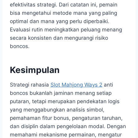
efektivitas strategi. Dari catatan ini, pemain
bisa mengetahui metode mana yang paling
optimal dan mana yang perlu diperbaiki.
Evaluasi rutin meningkatkan peluang menang
secara konsisten dan mengurangi risiko
boncos.
Kesimpulan
Strategi rahasia
Slot Mahjong Ways 2
anti
boncos bukanlah jaminan menang setiap
putaran, tetapi merupakan pendekatan logis
yang menggabungkan analisis simbol,
pemahaman fitur bonus, pengaturan taruhan,
dan disiplin dalam pengelolaan modal. Dengan
memahami mekanisme permainan, mengatur