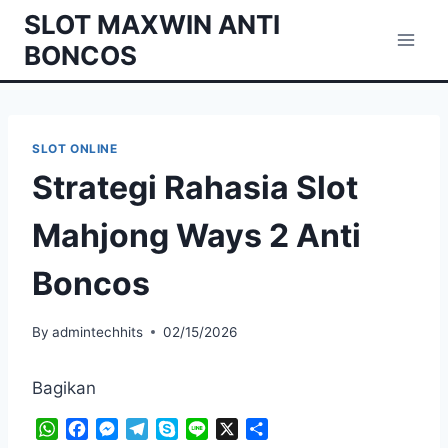
Skip
SLOT MAXWIN ANTI
to
BONCOS
content
SLOT ONLINE
Strategi Rahasia Slot
Mahjong Ways 2 Anti
Boncos
By
admintechhits
02/15/2026
Bagikan
W
F
M
T
S
L
X
S