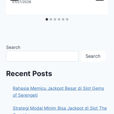
01/27/2026
Search
Search
Recent Posts
Rahasia Memicu Jackpot Besar di Slot Gems
of Serengeti
Strategi Modal Minim Bisa Jackpot di Slot The